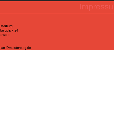
Impress
sterburg
burgblick
24
erwehe
hael@meisterburg.de